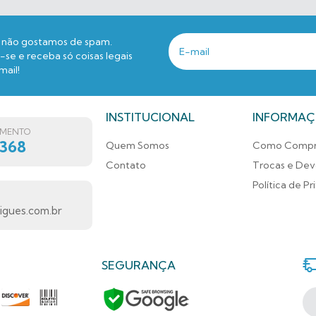
não gostamos de spam.
se e receba só coisas legais
mail!
INSTITUCIONAL
INFORMAÇ
IMENTO
7368
Quem Somos
Como Compr
Contato
Trocas e Dev
Política de P
gues.com.br
SEGURANÇA