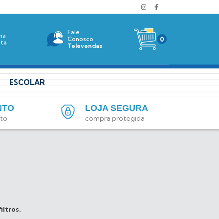
Fale
ha
0
Conosco
ta
Televendas
ESCOLAR
NTO
LOJA SEGURA
ito
compra protegida
iltros.