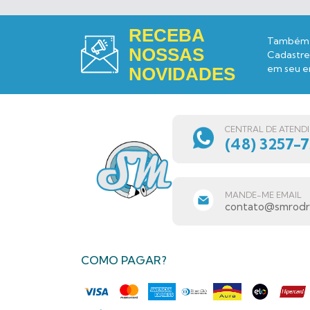
RECEBA
Também 
NOSSAS
Cadastre-
em seu e
NOVIDADES
CENTRAL DE ATEND
(48) 3257-
MANDE-ME EMAIL
contato@smrodri
COMO PAGAR?