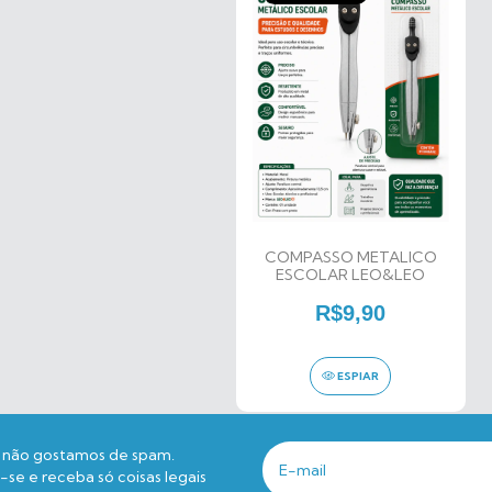
COMPASSO METALICO
ESCOLAR LEO&LEO
R$9,90
ESPIAR
não gostamos de spam.
se e receba só coisas legais