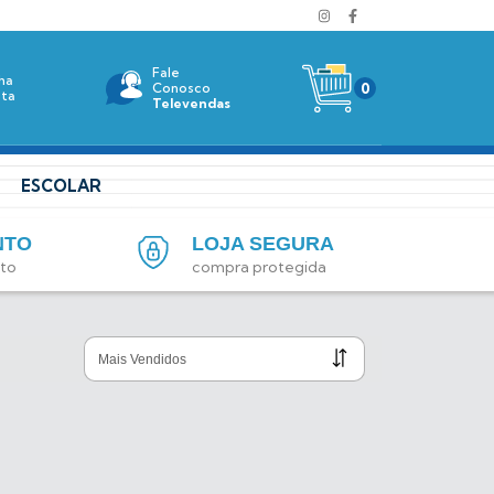
Fale
ha
0
Conosco
ta
Televendas
ESCOLAR
NTO
LOJA SEGURA
ito
compra protegida