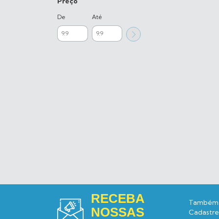
Preço
De
Até
RECEBA
Também 
NOSSAS
Cadastre-