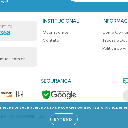
mail!
INSTITUCIONAL
INFORMAÇ
IMENTO
7368
Quem Somos
Como Compr
Contato
Trocas e Dev
Política de P
gues.com.br
SEGURANÇA
 este site
você aceita o uso de cookies
para agilizar a sua experiê
A - 93673739000145 - 2026. Todos
ENTENDI