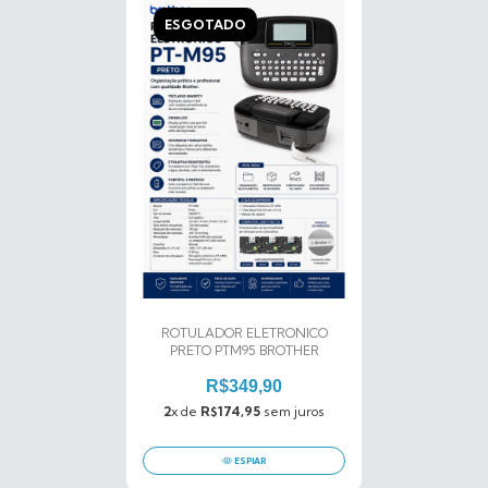
ESGOTADO
ROTULADOR ELETRONICO
PRETO PTM95 BROTHER
R$349,90
2
x de
R$174,95
sem juros
ESPIAR