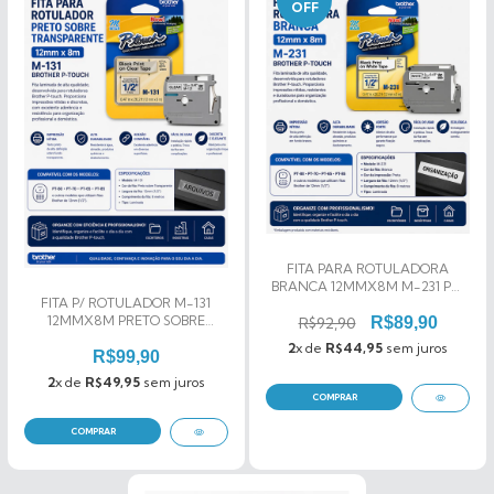
OFF
FITA PARA ROTULADORA
BRANCA 12MMX8M M-231 PT-
FITA P/ ROTULADOR M-131
80 PT-70 PT-65 PT-85
12MMX8M PRETO SOBRE
R$92,90
R$89,90
TRANSPARENTE
2
x de
R$44,95
sem juros
R$99,90
2
x de
R$49,95
sem juros