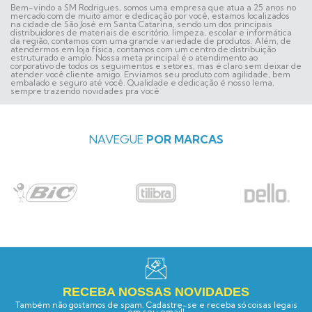
Bem-vindo a SM Rodrigues, somos uma empresa que atua a 25 anos no
mercado com de muito amor e dedicação por você, estamos localizados
na cidade de São José em Santa Catarina, sendo um dos principais
distribuidores de materiais de escritório, limpeza, escolar e informática
da região, contamos com uma grande variedade de produtos. Além, de
atendermos em loja física, contamos com um centro de distribuição
estruturado e amplo. Nossa meta principal é o atendimento ao
corporativo de todos os seguimentos e setores, mas é claro sem deixar de
atender você cliente amigo. Enviamos seu produto com agilidade, bem
embalado e seguro até você. Qualidade e dedicação é nosso lema,
sempre trazendo novidades pra você
NAVEGUE
POR MARCAS
RECEBA NOSSAS NOVIDADES
Também não gostamos de spam. Cadastre-se e receba só coisas legais
em seu email!