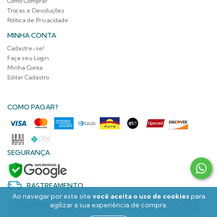
Como Comprar
Trocas e Devoluções
Política de Privacidade
MINHA CONTA
Cadastre-se!
Faça seu Login
Minha Conta
Editar Cadastro
COMO PAGAR?
SEGURANÇA
RASTREAMENTO
Ao navegar por este site
você aceita o uso de cookies
para
agilizar a sua experiência de compra.