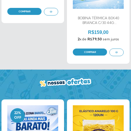
BOBINA TÉRMICA 80X40
BRANCA C/30 44G
REGISPEL
R$159,00
2
x de
R$79,50
sem juros
22
%
OFF